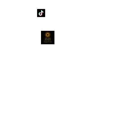
(+41)
794443880
info@mfphotography.art
Riva Antonio Caccia 1, 6900 Lugano,
Svizzera