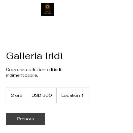
Galleria Iridi
Crea una collezione di iridi
indimenticabile.
300
dollari
2 ore
2
USD 300
Location 1
statunitensi
o
r
e
Prenota